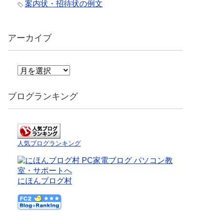
案内状・招待状の例文
アーカイブ
ア
ー
カ
ブログランキング
イ
ブ
人気ブログランキング
にほんブログ村