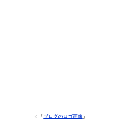
「
ブログのロゴ画像
」