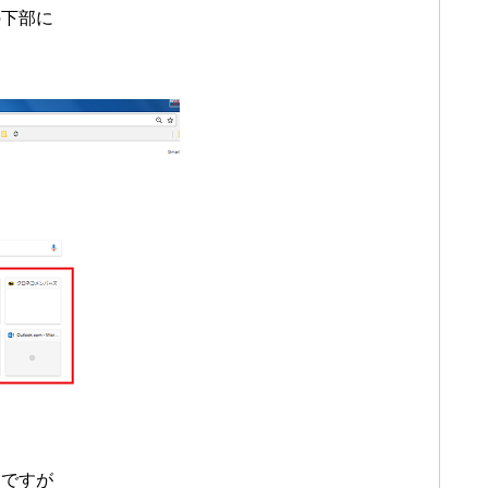
の下部に
利ですが