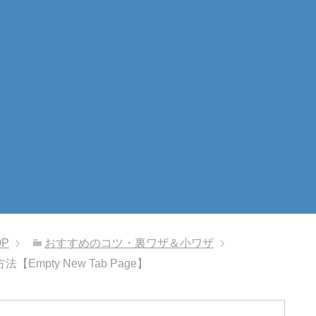
OP
おすすめのコツ・裏ワザ＆小ワザ
pty New Tab Page】